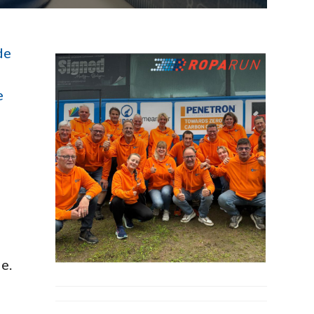
de
e
é
e.