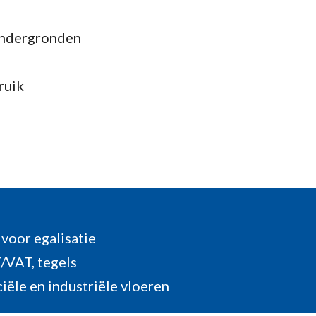
 ondergronden
ruik
voor egalisatie
/VAT, tegels
iële en industriële vloeren