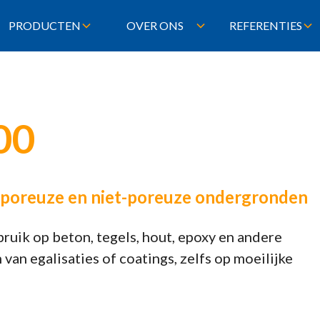
PRODUCTEN
OVER ONS
REFERENTIES
00
r poreuze en niet-poreuze ondergronden
uik op beton, tegels, hout, epoxy en andere
an egalisaties of coatings, zelfs op moeilijke