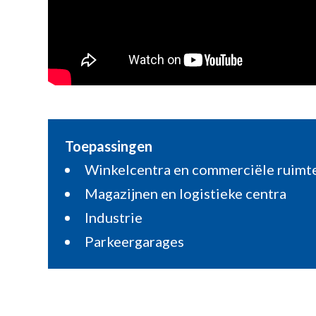
Toepassingen
Winkelcentra en commerciële ruimt
Magazijnen en logistieke centra
Industrie
Parkeergarages